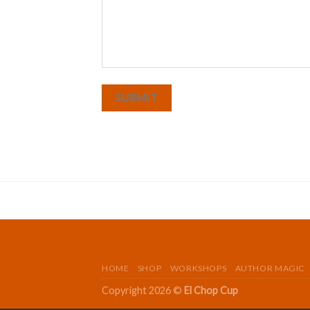
SUBMIT
HOME
SHOP
WORKSHOPS
AUTHOR MAGIC
Copyright 2026 ©
El Chop Cup