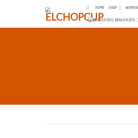
Skip
HOME
SHOP
WORKS
to
content
ENGLISH (US)