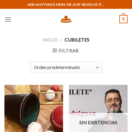
Skip
ADD ANYTHING HERE OR JUST REMOVE IT...
to
content
0
INICIO
/
CUBILETES
FILTRAR
SIN EXISTENCIAS