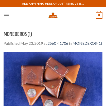
Skip
ADD ANYTHING HERE OR JUST REMOVE IT...
to
content
0
MONEDEROS (1)
Published
May 23, 2019
at
2560 × 1706
in
MONEDEROS (1)