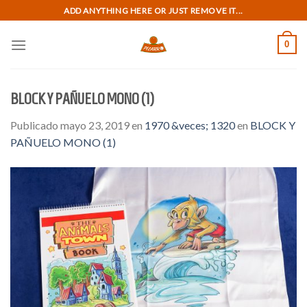
Skip
ADD ANYTHING HERE OR JUST REMOVE IT...
to
content
0
BLOCK Y PAÑUELO MONO (1)
Publicado
mayo 23, 2019
en
1970 &veces; 1320
en
BLOCK Y
PAÑUELO MONO (1)