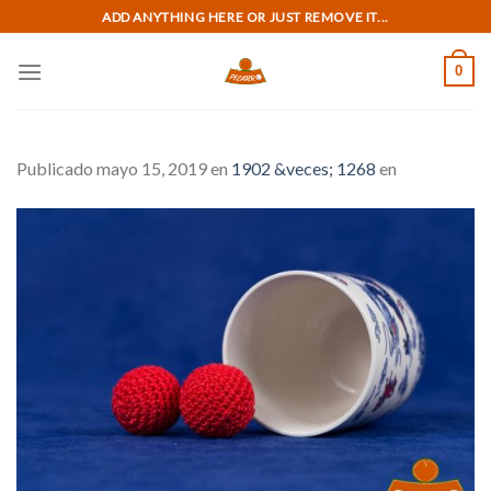
Skip
ADD ANYTHING HERE OR JUST REMOVE IT...
to
content
0
Publicado
mayo 15, 2019
en
1902 &veces; 1268
en