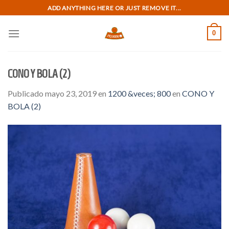
Skip
ADD ANYTHING HERE OR JUST REMOVE IT...
to
content
0
CONO Y BOLA (2)
Publicado
mayo 23, 2019
en
1200 &veces; 800
en
CONO Y
BOLA (2)