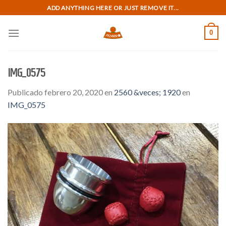
Skip
ADD ANYTHING HERE OR JUST REMOVE IT...
to
content
0
IMG_0575
Publicado
febrero 20, 2020
en
2560 &veces; 1920
en
IMG_0575