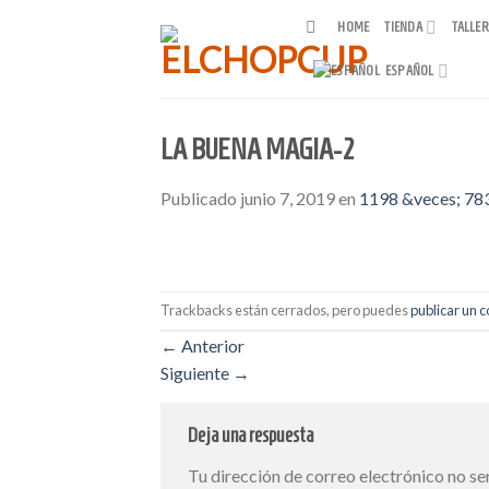
Skip
HOME
TIENDA
TALLE
to
content
ESPAÑOL
LA BUENA MAGIA-2
Publicado
junio 7, 2019
en
1198 &veces; 78
Trackbacks están cerrados, pero puedes
publicar un 
←
Anterior
Siguiente
→
Deja una respuesta
Tu dirección de correo electrónico no se