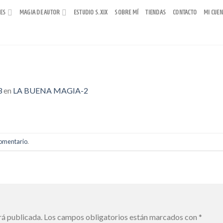
RES
MAGIA DE AUTOR
ESTUDIO S.XIX
SOBRE MÍ
TIENDAS
CONTACTO
MI CUEN
3
en
LA BUENA MAGIA-2
comentario
.
rá publicada.
Los campos obligatorios están marcados con
*