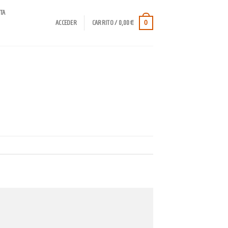
TA
0
ACCEDER
CARRITO /
0,00
€