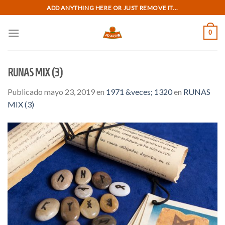
Skip
ADD ANYTHING HERE OR JUST REMOVE IT...
to
content
0
RUNAS MIX (3)
Publicado
mayo 23, 2019
en
1971 &veces; 1320
en
RUNAS
MIX (3)