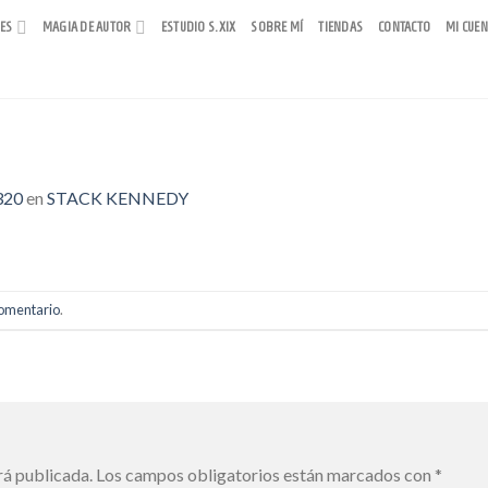
RES
MAGIA DE AUTOR
ESTUDIO S.XIX
SOBRE MÍ
TIENDAS
CONTACTO
MI CUEN
320
en
STACK KENNEDY
comentario
.
rá publicada.
Los campos obligatorios están marcados con
*