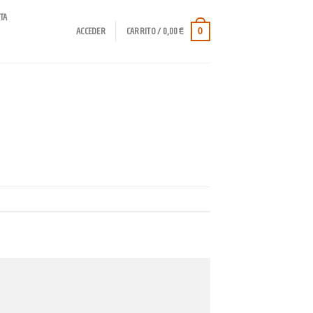
TA
0
ACCEDER
CARRITO /
0,00
€