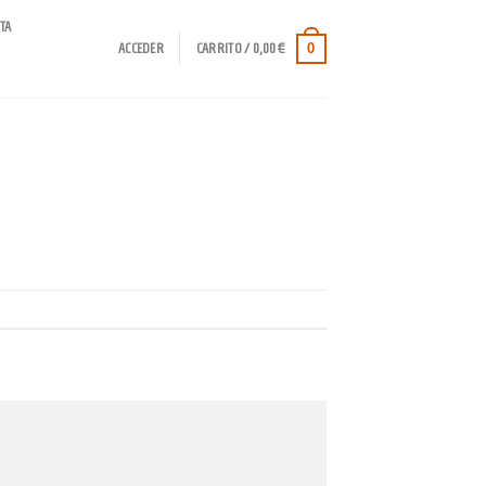
TA
0
ACCEDER
CARRITO /
0,00
€