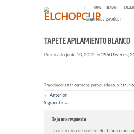
Skip
HOME
TIENDA
TALLE
to
content
ESPAÑOL
TAPETE APILAMIENTO BLANCO
Publicado
junio 10, 2022
en
2560 &veces; 2
Trackbacks están cerrados, pero puedes
publicar un 
←
Anterior
Siguiente
→
Deja una respuesta
Tu dirección de correo electrónico no se