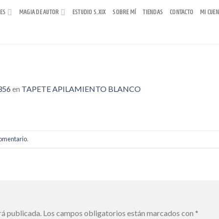
RES
MAGIA DE AUTOR
ESTUDIO S.XIX
SOBRE MÍ
TIENDAS
CONTACTO
MI CUEN
356
en
TAPETE APILAMIENTO BLANCO
comentario
.
rá publicada.
Los campos obligatorios están marcados con
*