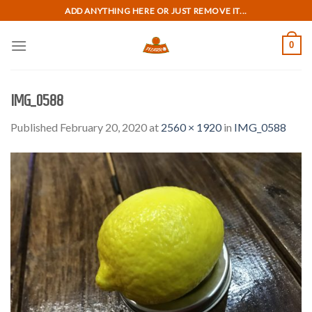
Skip
ADD ANYTHING HERE OR JUST REMOVE IT...
to
content
0
IMG_0588
Published
February 20, 2020
at
2560 × 1920
in
IMG_0588