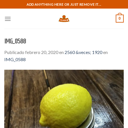
Skip
ADD ANYTHING HERE OR JUST REMOVE IT...
to
content
0
IMG_0588
Publicado
febrero 20, 2020
en
2560 &veces; 1920
en
IMG_0588